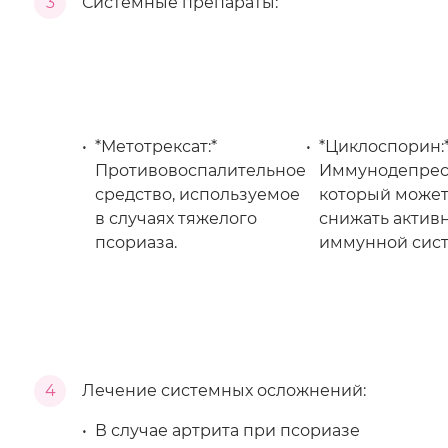
3
Системные препараты:
*Метотрексат:*
*Циклоспорин:
Противовоспалительное
Иммунодепрес
средство, используемое
который може
в случаях тяжелого
снижать актив
псориаза.
иммунной сис
4
Лечение системных осложнений:
В случае артрита при псориазе