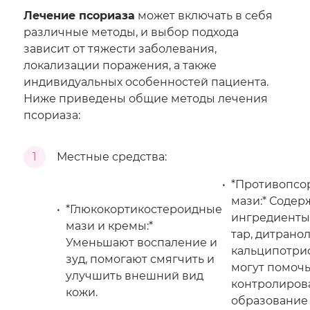
Лечение псориаза
может включать в себя
различные методы, и выбор подхода
зависит от тяжести заболевания,
локализации поражения, а также
индивидуальных особенностей пациента.
Ниже приведены общие методы лечения
псориаза:
1
Местные средства:
*Противопсо
мази:* Содер
*Глюкокортикостероидные
ингредиенты,
мази и кремы:*
тар, дитранол
Уменьшают воспаление и
кальципотрио
зуд, помогают смягчить и
могут помоч
улучшить внешний вид
контролиров
кожи.
образование