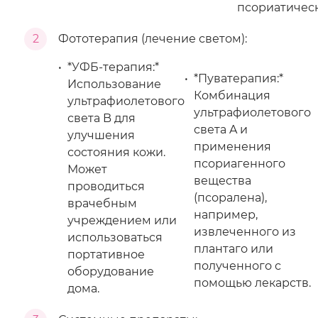
псориатичес
2
Фототерапия (лечение светом):
*УФБ-терапия:*
*Пуватерапия:*
Использование
Комбинация
ультрафиолетового
ультрафиолетового
света B для
света A и
улучшения
применения
состояния кожи.
псориагенного
Может
вещества
проводиться
(псоралена),
врачебным
например,
учреждением или
извлеченного из
использоваться
плантаго или
портативное
полученного с
оборудование
помощью лекарств.
дома.