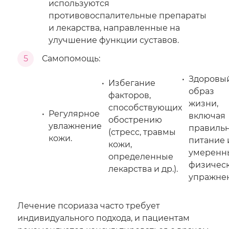
используются
противовоспалительные препараты
и лекарства, направленные на
улучшение функции суставов.
5
Самопомощь:
Здоровы
Избегание
образ
факторов,
жизни,
способствующих
Регулярное
включая
обострению
увлажнение
правиль
(стресс, травмы
кожи.
питание 
кожи,
умеренн
определенные
физичес
лекарства и др.).
упражне
Лечение псориаза часто требует
индивидуального подхода, и пациентам