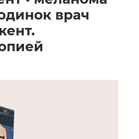
родинок врач
кент.
копией