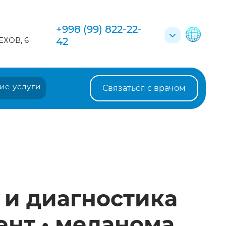
...
Записаться на приём
+998 (99) 822-22-
ЕХОВ, 6
42
ие услуги
Связаться с врачом
 и диагностика
ент • меланома