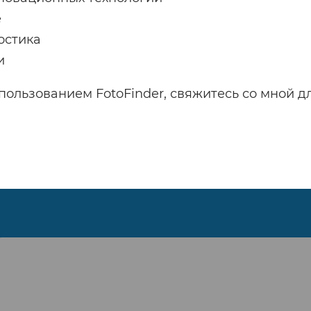
е
остика
и
пользованием FotoFinder, свяжитесь со мной д