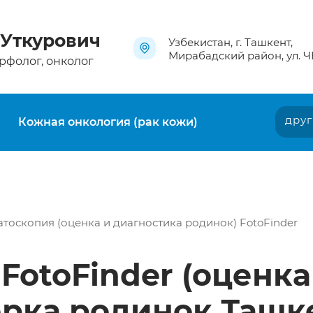
Кожная онкология (рак кожи)
Другие услуги
 Уткурович
Узбекистан, г. Ташкент,
Мирабадский район, ул. Ч
рфолог, онколог
друг
Кожная онкология (рак кожи)
тоскопия (оценка и диагностика родинок) FotoFinder
FotoFinder (оценка
ерка родинок Ташк