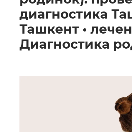
диагностика Та
Ташкент • лече
Диагностика ро