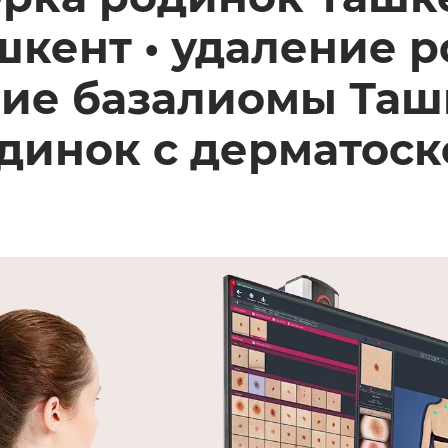
шкент • удаление 
ние базалиомы Таш
динок с дерматос