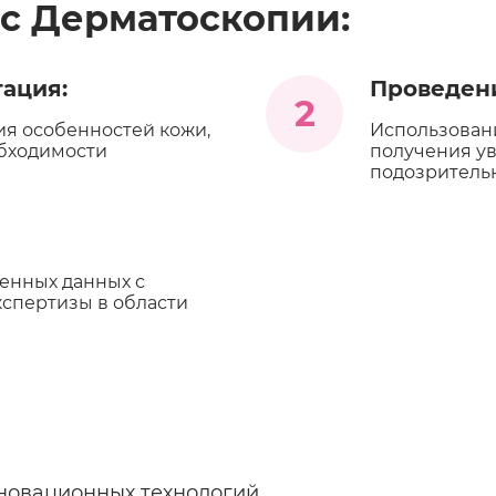
с Дерматоскопии:
ация:
Проведени
2
ия особенностей кожи,
Использован
обходимости
получения у
подозрительн
енных данных с
кспертизы в области
новационных технологий