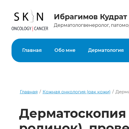
Главная
Обо мне
Дерматология
Ибрагимов Кудрат
Дерматологвенеролог, патомо
Главная
Обо мне
Дерматология
Главная
/
Кожная онкология (рак кожи)
/
Дерма
Дерматоскопия 
родинок). пров